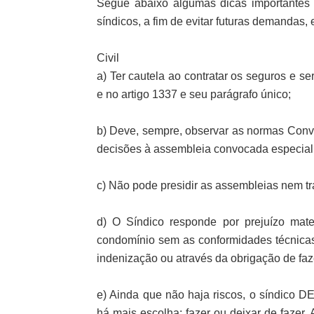
Segue abaixo algumas dicas importantes q
síndicos, a fim de evitar futuras demandas,
Civil
a) Ter cautela ao contratar os seguros e se
e no artigo 1337 e seu parágrafo único;
b) Deve, sempre, observar as normas Conve
decisões à assembleia convocada especial
c) Não pode presidir as assembleias nem tr
d) O Síndico responde por prejuízo mate
condomínio sem as conformidades técnicas 
indenização ou através da obrigação de faz
e) Ainda que não haja riscos, o síndico D
há mais escolha: fazer ou deixar de fazer.