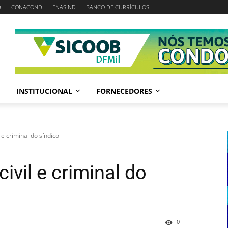
D
CONACOND
ENASIND
BANCO DE CURRÍCULOS
INSTITUCIONAL
FORNECEDORES
 e criminal do síndico
ivil e criminal do
0