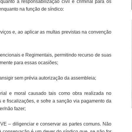
uanto a responsabilização civil e criminal para os
 enquanto na função de síndico:
rviços e, ao aplicar as multas previstas na convenção
ncionais e Regimentais, permitindo recurso de suas
mente para essas ocasiões;
ansigir sem prévia autorização da assembleia;
rial e moral causado tais como obra realizada no
e fiscalizações, e sofre a sanção via pagamento da
er/não fazer;
EVE – diligenciar e conservar as partes comuns. Não
 A conservação é um dever do síndico que, se não for