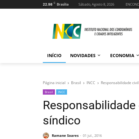
C
Brasília
Sábado, Agosto 8, 2026
ENCON
22.98
INÍCIO
NOVIDADES
ECONOMIA
Página inicial
Brasil
INCC
Responsabilidade civil
Brasil
INCC
Responsabilidade c
síndico
Ramane Soares
01 jul., 2016