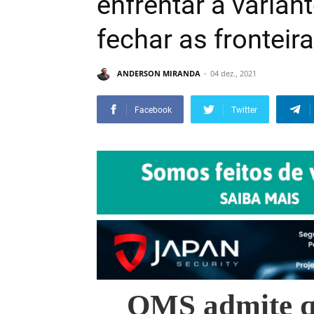
enfrentar a varian
fechar as fronteira
ANDERSON MIRANDA
04 dez., 2021
Facebook
Twitter
OMS admite q