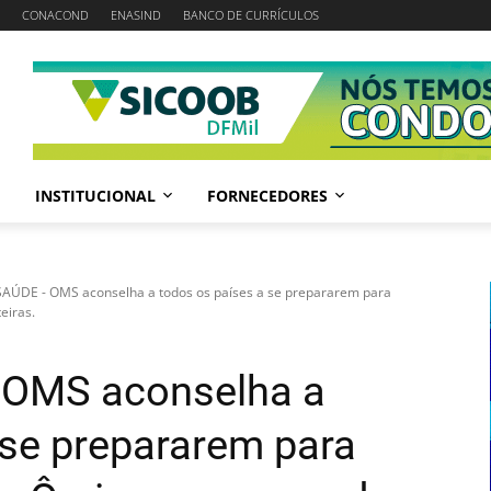
CONACOND
ENASIND
BANCO DE CURRÍCULOS
INSTITUCIONAL
FORNECEDORES
ÚDE - OMS aconselha a todos os países a se prepararem para
eiras.
 OMS aconselha a
 se prepararem para