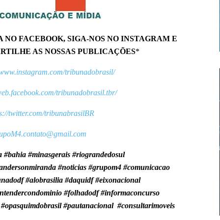
A NO FACEBOOK, SIGA-NOS NO INSTAGRAM E
RTILHE AS NOSSAS PUBLICAÇÕES
*
//www.instagram.com/tribunadobrasil/
web.facebook.com/tribunadobrasil.tbr/
s://twitter.com/tribunabrasilBR
upoM4.contato@gmail.com
ra #bahia #minasgerais #riograndedosul
a #andersonmiranda #noticias #grupom4 #comunicacao
unadodf #alobrasilia #daquidf #eixonacional
#entendercondominio #folhadodf #informaconcurso
s #opasquimdobrasil #pautanacional #consultarimoveis