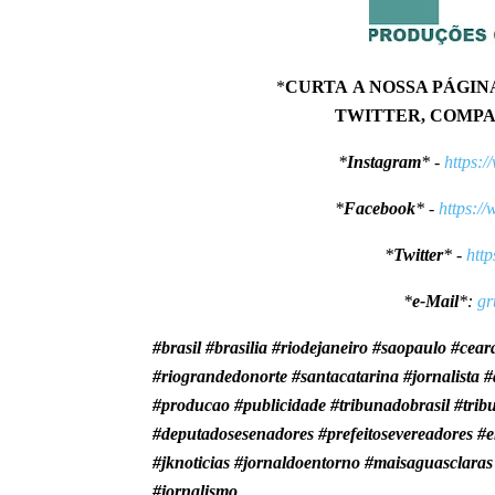
*
CURTA A NOSSA PÁGIN
TWITTER, COMPA
*
Instagram
* -
https:
*
Facebook
* -
https://
*
Twitter
* -
http
*
e-Mail
*:
gr
#brasil #brasilia #riodejaneiro #saopaulo #cea
#riograndedonorte #santacatarina #jornalist
#producao #publicidade #tribunadobrasil #trib
#deputadosesenadores #prefeitosevereadores 
#jknoticias #jornaldoentorno #maisaguasclara
#jornalismo