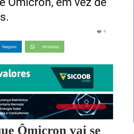
te Ômicron, em vez de
s.
0
Telegram
WhatsApp
ue Ômicron vai se