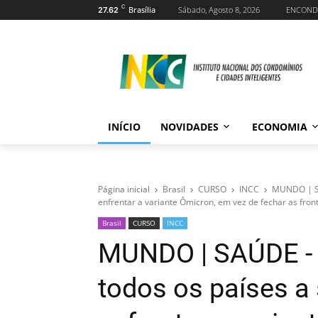
C
Brasília
Sábado, Agosto 8, 2026
ENCOND
27.62
INÍCIO
NOVIDADES
ECONOMIA
Página inicial
Brasil
CURSO
INCC
MUNDO | SA
enfrentar a variante Ômicron, em vez de fechar as front
Brasil
CURSO
INCC
MUNDO | SAÚDE -
todos os países a