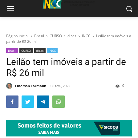
Página inicial
Brasil
CURSO
dicas
INCC
Leilão tem imóveis a
partir de R$ 26 mil
Brasil
CURSO
dicas
INCC
Leilão tem imóveis a partir de
R$ 26 mil
0
Emerson Tormann
06 fev., 2022