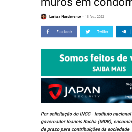
muros em condom
Larissa Nascimento
18 fev., 2022
Facebook
Twitter
Por solicitação do INCC - Instituto nacion
governador Ibaneis Rocha (MDB), encaminh
de prazo para contribuições da sociedade