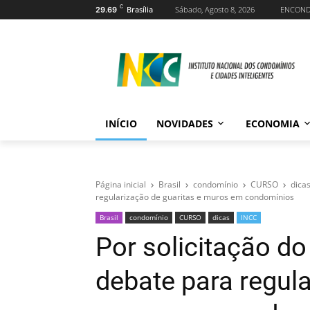
C
Brasília
Sábado, Agosto 8, 2026
ENCON
29.69
INÍCIO
NOVIDADES
ECONOMIA
Página inicial
Brasil
condomínio
CURSO
dica
regularização de guaritas e muros em condomínios
Brasil
condomínio
CURSO
dicas
INCC
Por solicitação d
debate para regula