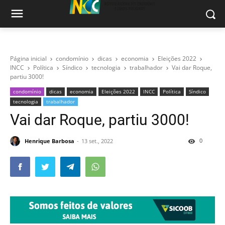
Página inicial
condomínio
dicas
economia
Eleições 2022
INCC
Política
Síndico
tecnologia
trabalhador
Vai dar Roque,
partiu 3000!
condomínio
dicas
economia
Eleições 2022
INCC
Política
Síndico
tecnologia
trabalhador
Vai dar Roque, partiu 3000!
0
Henrique Barbosa
13 set., 2022