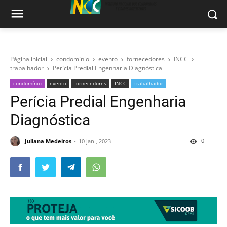
Página inicial
condomínio
evento
fornecedores
INCC
trabalhador
Perícia Predial Engenharia Diagnóstica
condomínio
evento
fornecedores
INCC
trabalhador
Perícia Predial Engenharia
Diagnóstica
0
Juliana Medeiros
10 jan., 2023