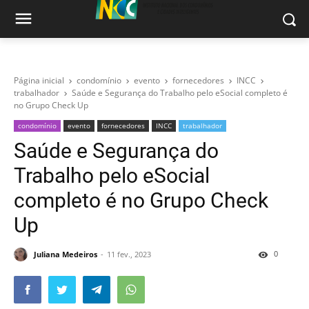
Página inicial
condomínio
evento
fornecedores
INCC
trabalhador
Saúde e Segurança do Trabalho pelo eSocial completo é
no Grupo Check Up
condomínio
evento
fornecedores
INCC
trabalhador
Saúde e Segurança do
Trabalho pelo eSocial
completo é no Grupo Check
Up
0
Juliana Medeiros
11 fev., 2023