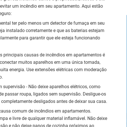
 evitar um incêndio em seu apartamento. Aqui estão
eguro:
ental ter pelo menos um detector de fumaça em seu
teja instalado corretamente e que as baterias estejam
larmente para garantir que ele esteja funcionando
s principais causas de incêndios em apartamentos é
e conectar muitos aparelhos em uma única tomada,
ita energia. Use extensões elétricas com moderação
o.
m supervisão - Não deixe aparelhos elétricos, como
de passar roupa, ligados sem supervisão. Desligue-os
am completamente desligados antes de deixar sua casa.
a causa comum de incêndios em apartamentos.
impa e livre de qualquer material inflamável. Não deixe
visão e não deixe panos de cozinha próximos ao