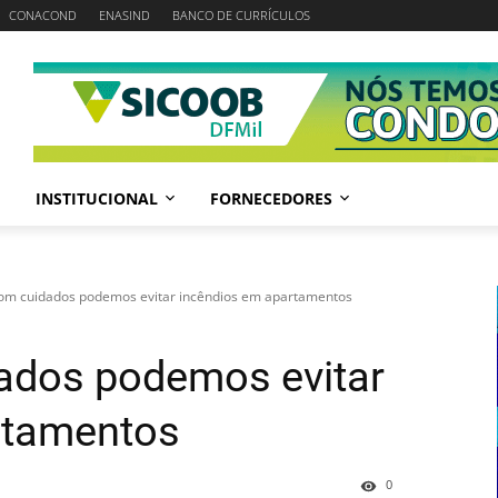
CONACOND
ENASIND
BANCO DE CURRÍCULOS
INSTITUCIONAL
FORNECEDORES
com cuidados podemos evitar incêndios em apartamentos
ados podemos evitar
rtamentos
0