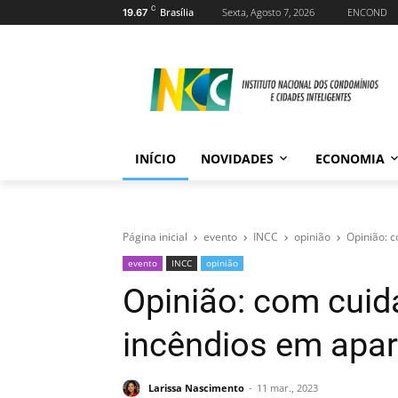
C
Brasília
Sexta, Agosto 7, 2026
ENCOND
19.67
INÍCIO
NOVIDADES
ECONOMIA
Página inicial
evento
INCC
opinião
Opinião: 
evento
INCC
opinião
Opinião: com cuid
incêndios em apa
Larissa Nascimento
11 mar., 2023