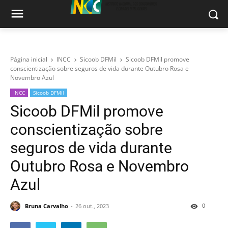
Página inicial
INCC
Sicoob DFMil
Sicoob DFMil promove
conscientização sobre seguros de vida durante Outubro Rosa e
Novembro Azul
INCC
Sicoob DFMil
Sicoob DFMil promove
conscientização sobre
seguros de vida durante
Outubro Rosa e Novembro
Azul
0
Bruna Carvalho
26 out., 2023