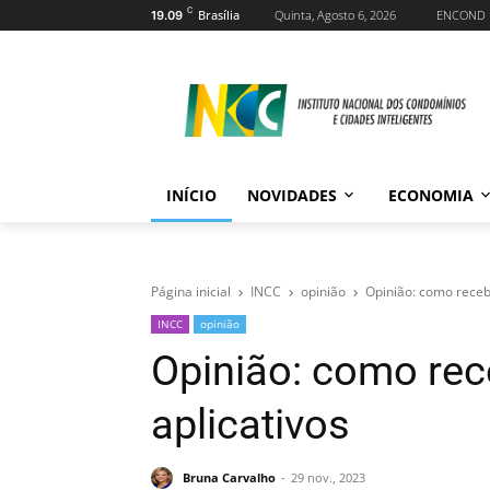
C
Brasília
Quinta, Agosto 6, 2026
ENCOND
19.09
INÍCIO
NOVIDADES
ECONOMIA
Página inicial
INCC
opinião
Opinião: como receb
INCC
opinião
Opinião: como rec
aplicativos
Bruna Carvalho
29 nov., 2023