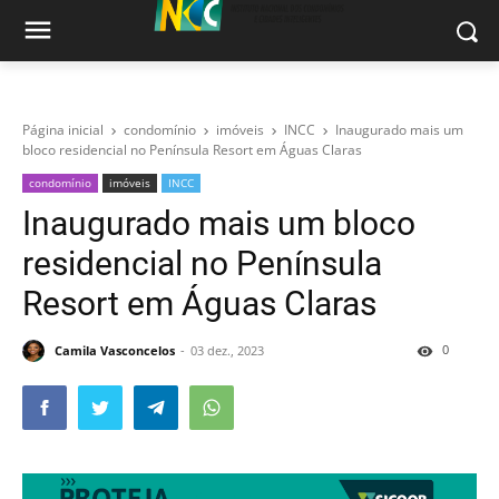
Página inicial
condomínio
imóveis
INCC
Inaugurado mais um
bloco residencial no Península Resort em Águas Claras
condomínio
imóveis
INCC
Inaugurado mais um bloco
residencial no Península
Resort em Águas Claras
0
Camila Vasconcelos
03 dez., 2023