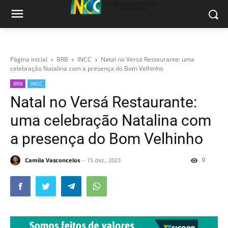
Página inicial
BRB
INCC
Natal no Versá Restaurante: uma
celebração Natalina com a presença do Bom Velhinho
BRB
INCC
Natal no Versá Restaurante:
uma celebração Natalina com
a presença do Bom Velhinho
0
Camila Vasconcelos
15 dez., 2023