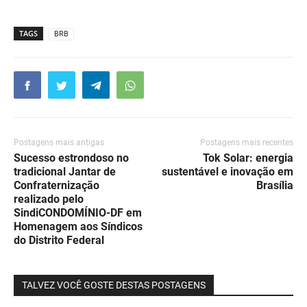
TAGS
BRB
Postagens mais antigas
Postagens mais recentes
Sucesso estrondoso no
Tok Solar: energia
tradicional Jantar de
sustentável e inovação em
Confraternização
Brasília
realizado pelo
SindiCONDOMÍNIO-DF em
Homenagem aos Síndicos
do Distrito Federal
TALVEZ VOCÊ GOSTE DESTAS POSTAGENS