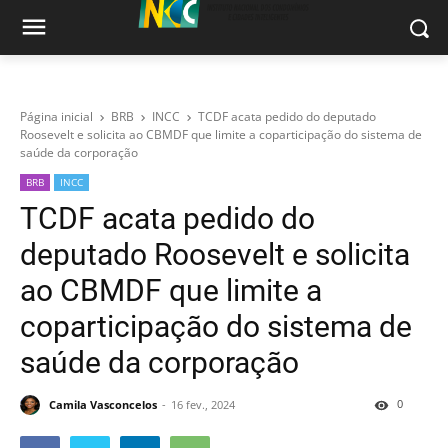
Página inicial
BRB
INCC
TCDF acata pedido do deputado
Roosevelt e solicita ao CBMDF que limite a coparticipação do sistema de
saúde da corporação
BRB
INCC
TCDF acata pedido do
deputado Roosevelt e solicita
ao CBMDF que limite a
coparticipação do sistema de
saúde da corporação
0
Camila Vasconcelos
16 fev., 2024