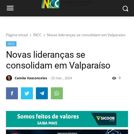
Página inicial
INCC
Novas lideranças se consolidam em Valparaíso
INCC
Novas lideranças se
consolidam em Valparaíso
0
Camila Vasconcelos
25 mar., 2024