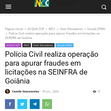
Página inicial
ACQUA SOF
INCC
Over Elevadores
Sicoob DFMil
Polícia Civil realiza operação para apurar fraudes em licitações na
SEINFRA de Goiânia
ACQUA SOF
INCC
Over Elevadores
Sicoob DFMil
Polícia Civil realiza operação
para apurar fraudes em
licitações na SEINFRA de
Goiânia
0
Camila Vasconcelos
05 jun., 2024