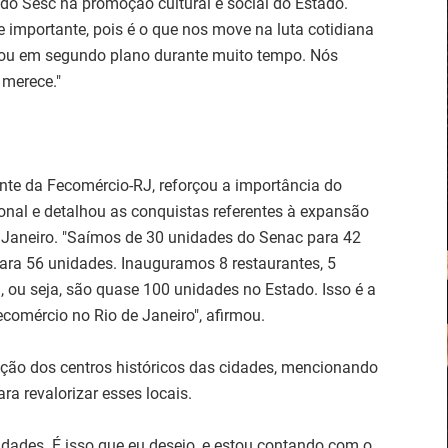
do Sesc na promoção cultural e social do Estado.
 importante, pois é o que nos move na luta cotidiana
cou em segundo plano durante muito tempo. Nós
 merece."
ente da Fecomércio-RJ, reforçou a importância do
nal e detalhou as conquistas referentes à expansão
 Janeiro. "Saímos de 30 unidades do Senac para 42
ara 56 unidades. Inauguramos 8 restaurantes, 5
, ou seja, são quase 100 unidades no Estado. Isso é a
comércio no Rio de Janeiro", afirmou.
ação dos centros históricos das cidades, mencionando
ra revalorizar esses locais.
idades. É isso que eu desejo, e estou contando com o