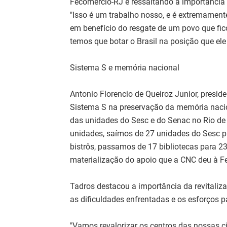
Fecomércio-RJ e ressaltando a importância 
"Isso é um trabalho nosso, e é extremamente
em benefício do resgate de um povo que fi
temos que botar o Brasil na posição que ele
Sistema S e memória nacional
Antonio Florencio de Queiroz Junior, presid
Sistema S na preservação da memória nacio
das unidades do Sesc e do Senac no Rio de
unidades, saímos de 27 unidades do Sesc p
bistrôs, passamos de 17 bibliotecas para 23
materialização do apoio que a CNC deu à Fe
Tadros destacou a importância da revitaliz
as dificuldades enfrentadas e os esforços pa
"Vamos revalorizar os centros das nossas c