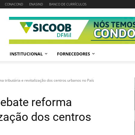
CONACOND
ENASIND
BANCO DE CURRÍCULOS
INSTITUCIONAL
FORNECEDORES
a tributária e revitalização dos centros urbanos no País
debate reforma
lização dos centros