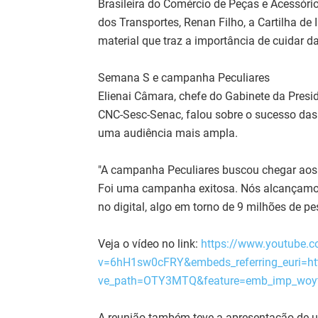
Brasileira do Comércio de Peças e Acessóri
dos Transportes, Renan Filho, a Cartilha de
material que traz a importância de cuidar da 
Semana S e campanha Peculiares
Elienai Câmara, chefe do Gabinete da Pres
CNC-Sesc-Senac, falou sobre o sucesso da
uma audiência mais ampla.
"A campanha Peculiares buscou chegar ao
Foi uma campanha exitosa. Nós alcançamos
no digital, algo em torno de 9 milhões de p
Veja o vídeo no link:
https://www.youtube.
v=6hH1sw0cFRY&embeds_referring_euri=ht
ve_path=OTY3MTQ&feature=emb_imp_woy
A reunião também teve a apresentação de 