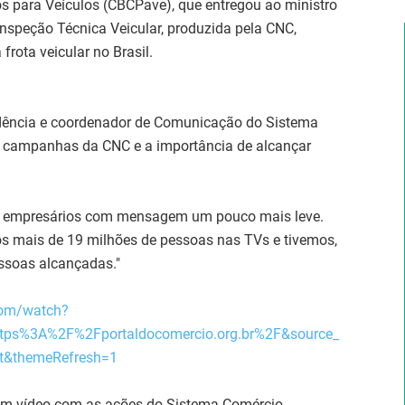
os para Veículos (CBCPave), que entregou ao ministro
 Inspeção Técnica Veicular, produzida pela CNC,
frota veicular no Brasil.
idência e coordenador de Comunicação do Sistema
s campanhas da CNC e a importância de alcançar
s empresários com mensagem um pouco mais leve.
 mais de 19 milhões de pessoas nas TVs e tivemos,
essoas alcançadas."
com/watch?
tps%3A%2F%2Fportaldocomercio.org.br%2F&source_
t&themeRefresh=1
um vídeo com as ações do Sistema Comércio,