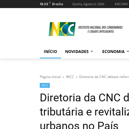
C
Brasília
Quinta, Agosto 6, 2026
ENCOND
18.23
INÍCIO
NOVIDADES
ECONOMIA
Página inicial
INCC
Diretoria da CNC debate reform
INCC
Diretoria da CNC 
tributária e revita
urbanos no País