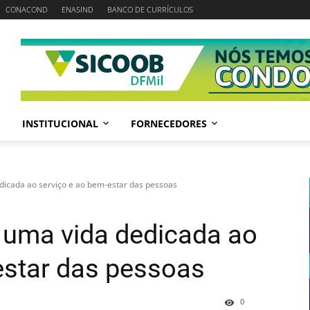
CONACOND
ENASIND
BANCO DE CURRÍCULOS
INSTITUCIONAL
FORNECEDORES
dicada ao serviço e ao bem-estar das pessoas
 uma vida dedicada ao
estar das pessoas
0