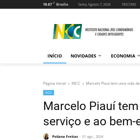
C
Brasília
Sexta, Agosto 7, 2026
ENCOND
19.67
INÍCIO
NOVIDADES
ECONOMIA
Página inicial
INCC
Marcelo Piauí tem uma vida de
INCC
Marcelo Piauí tem
serviço e ao bem-
Poliana Freitas
01 ago., 2024