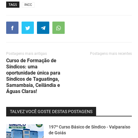
TAGS
INCC
Postagens mais antigas
Postagens mais recentes
Curso de Formação de
Síndicos: uma
oportunidade única para
Síndicos de Taguatinga,
Samambaia, Ceilândia e
Águas Claras!
TALVEZ VOCÊ GOSTE DESTAS POSTAGENS
197º Curso Básico de Síndico - Valparaíso
de Goiás