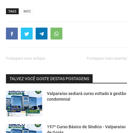
TAGS
INCC
Postagens mais antigas
Postagens mais recentes
TALVEZ VOCÊ GOSTE DESTAS POSTAGENS
Valparaíso sediará curso voltado à gestão
condominial
197º Curso Básico de Síndico - Valparaíso
de Goiás