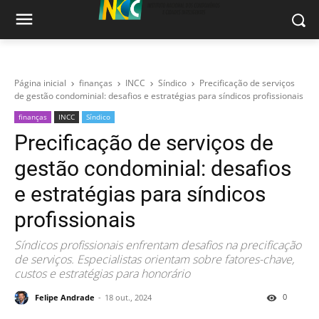
Página inicial
finanças
INCC
Síndico
Precificação de serviços
de gestão condominial: desafios e estratégias para síndicos profissionais
finanças
INCC
Síndico
Precificação de serviços de
gestão condominial: desafios
e estratégias para síndicos
profissionais
Síndicos profissionais enfrentam desafios na precificação
de serviços. Especialistas orientam sobre fatores-chave,
custos e estratégias para honorário
0
Felipe Andrade
18 out., 2024