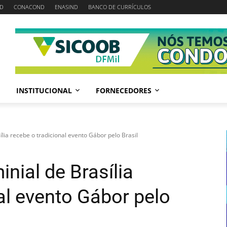
D
CONACOND
ENASIND
BANCO DE CURRÍCULOS
INSTITUCIONAL
FORNECEDORES
ia recebe o tradicional evento Gábor pelo Brasil
ial de Brasília
al evento Gábor pelo