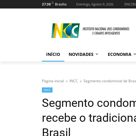
C
Brasília
Domingo, Agosto 9, 2026
ENCON
27.39
INÍCIO
NOVIDADES
ECONOMIA
Página inicial
INCC
Segmento condominial de Brasíl
INCC
Segmento condomin
recebe o tradicion
Brasil