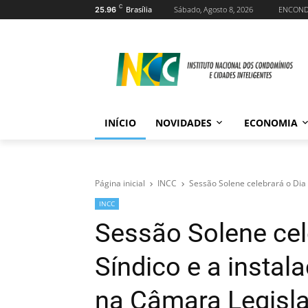
C
Brasília
Sábado, Agosto 8, 2026
ENCON
25.96
INÍCIO
NOVIDADES
ECONOMIA
Página inicial
INCC
Sessão Solene celebrará o Dia
INCC
Sessão Solene cel
Síndico e a inst
na Câmara Legisla