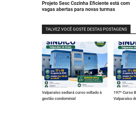
Projeto Sesc Cozinha Eficiente está com
vagas abertas para novas turmas
TALVEZ VOCÊ GOSTE DESTAS POSTAGENS
Valparaíso sediará curso voltado à
197º Curso B
gestão condominial
Valparaíso d