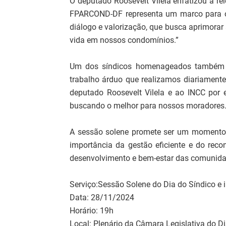
O deputado Roosevelt Vilela enfatizou a re
FPARCOND-DF representa um marco para os 
diálogo e valorização, que busca aprimorar 
vida em nossos condomínios.”
Um dos síndicos homenageados também ex
trabalho árduo que realizamos diariament
deputado Roosevelt Vilela e ao INCC por 
buscando o melhor para nossos moradores.
A sessão solene promete ser um momento si
importância da gestão eficiente e do rec
desenvolvimento e bem-estar das comunidad
Serviço:Sessão Solene do Dia do Síndico 
Data: 28/11/2024
Horário: 19h
Local: Plenário da Câmara Legislativa do Di