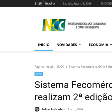
C
Brasília
Sábado, Agosto 8, 2026
ENCOND
21.25
INÍCIO
NOVIDADES
ECONOMIA
Página inicial
INCC
Sistema Fecomércio-GO e Sebr
INCC
Sistema Fecomérc
realizam 2ª ediçã
Felipe Andrade
11 out., 2024