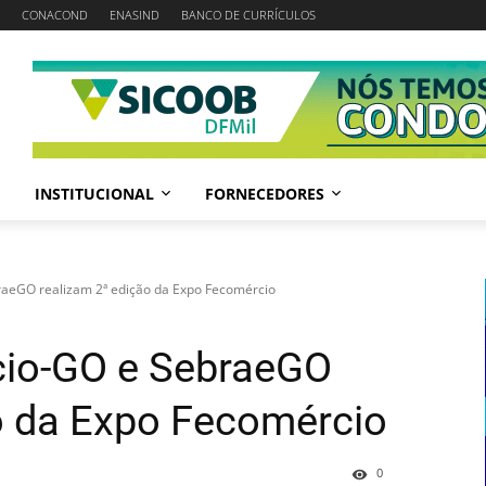
CONACOND
ENASIND
BANCO DE CURRÍCULOS
INSTITUCIONAL
FORNECEDORES
aeGO realizam 2ª edição da Expo Fecomércio
io-GO e SebraeGO
o da Expo Fecomércio
0