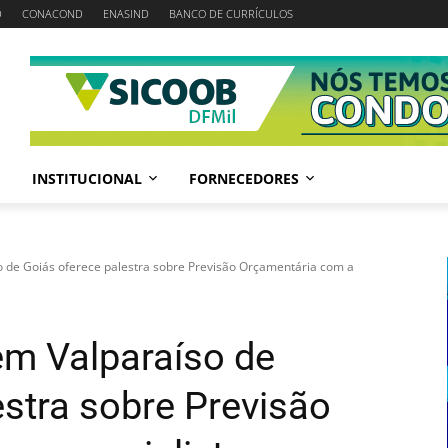
D
CONACOND
ENASIND
BANCO DE CURRÍCULOS
INSTITUCIONAL
FORNECEDORES
o de Goiás oferece palestra sobre Previsão Orçamentária com a
em Valparaíso de
estra sobre Previsão