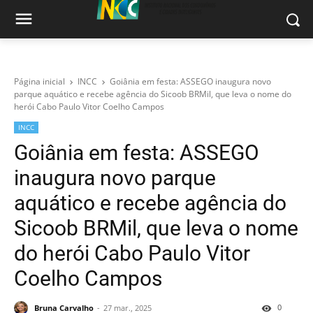
Página inicial
INCC
Goiânia em festa: ASSEGO inaugura novo
parque aquático e recebe agência do Sicoob BRMil, que leva o nome do
herói Cabo Paulo Vitor Coelho Campos
INCC
Goiânia em festa: ASSEGO
inaugura novo parque
aquático e recebe agência do
Sicoob BRMil, que leva o nome
do herói Cabo Paulo Vitor
Coelho Campos
0
Bruna Carvalho
27 mar., 2025