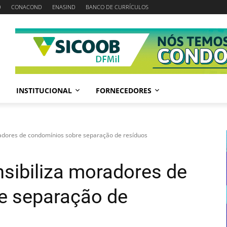
D
CONACOND
ENASIND
BANCO DE CURRÍCULOS
INSTITUCIONAL
FORNECEDORES
radores de condomínios sobre separação de resíduos
nsibiliza moradores de
e separação de