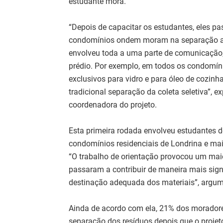
estudante mora.
“Depois de capacitar os estudantes, eles p
condomínios ondem moram na separação ad
envolveu toda a uma parte de comunicação,
prédio. Por exemplo, em todos os condomíni
exclusivos para vidro e para óleo de cozinh
tradicional separação da coleta seletiva”, exp
coordenadora do projeto.
Esta primeira rodada envolveu estudantes d
condomínios residenciais de Londrina e mai
“O trabalho de orientação provocou um ma
passaram a contribuir de maneira mais signi
destinação adequada dos materiais”, argum
Ainda de acordo com ela, 21% dos morador
separação dos resíduos depois que o proje