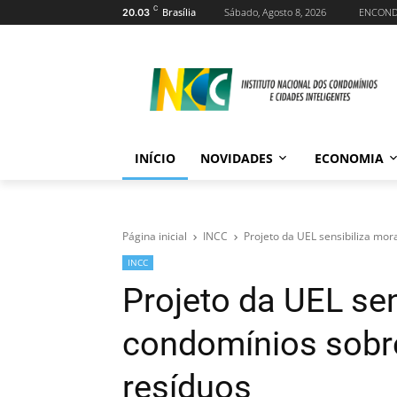
C
Brasília
Sábado, Agosto 8, 2026
ENCON
20.03
INÍCIO
NOVIDADES
ECONOMIA
Página inicial
INCC
Projeto da UEL sensibiliza mo
INCC
Projeto da UEL se
condomínios sobr
resíduos