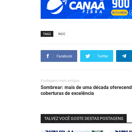
TAGS
INCC
Facebook
Twitter
Postagens mais antigas
Sombrear: mais de uma década oferecend
coberturas de excelência
TALVEZ VOCÊ GOSTE DESTAS POSTAGENS