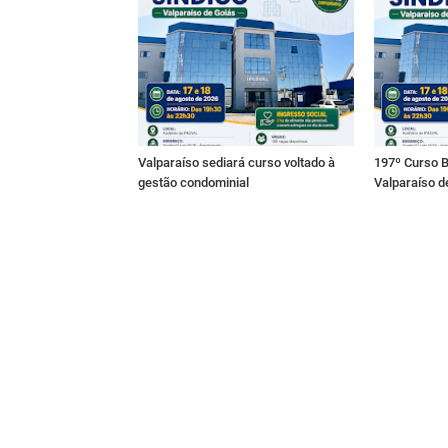
Valparaíso sediará curso voltado à
197º Curso B
gestão condominial
Valparaíso d