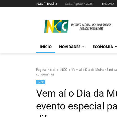
C
Brasília
Sexta, Agosto 7, 2026
ENCOND
19.87
INÍCIO
NOVIDADES
ECONOMIA
Página inicial
INCC
Vem aí o Dia da Mulher Síndica
condomínios
INCC
Vem aí o Dia da M
evento especial p