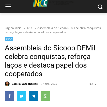
Página inicial
INCC
Assembleia do Sicoob DFMil celebra conquistas,
reforça laços e destaca papel dos cooperados
INCC
Assembleia do Sicoob DFMil
celebra conquistas, reforça
laços e destaca papel dos
cooperados
0
Camila Vasconcelos
07 mai., 2025