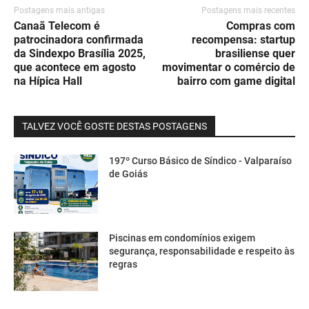
Postagens mais antigas
Postagens mais recentes
Canaã Telecom é
Compras com
patrocinadora confirmada
recompensa: startup
da Sindexpo Brasília 2025,
brasiliense quer
que acontece em agosto
movimentar o comércio de
na Hípica Hall
bairro com game digital
TALVEZ VOCÊ GOSTE DESTAS POSTAGENS
197º Curso Básico de Síndico - Valparaíso
de Goiás
Piscinas em condomínios exigem
segurança, responsabilidade e respeito às
regras