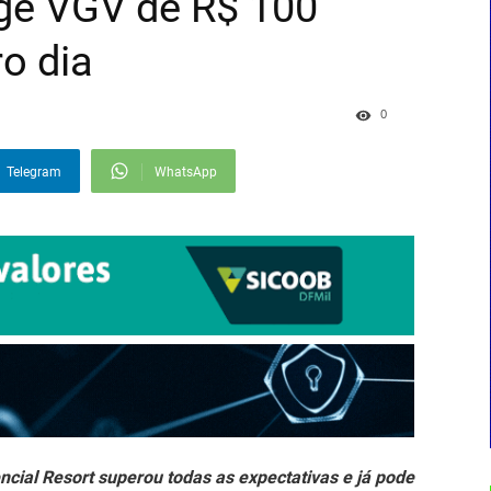
ge VGV de R$ 100
o dia
0
Telegram
WhatsApp
cial Resort superou todas as expectativas e já pode