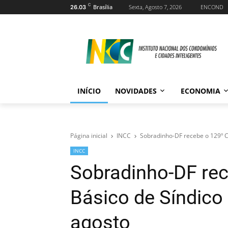
C
Brasília
Sexta, Agosto 7, 2026
ENCOND
26.03
INÍCIO
NOVIDADES
ECONOMIA
Página inicial
INCC
Sobradinho-DF recebe o 129º C
INCC
Sobradinho-DF re
Básico de Síndico 
agosto