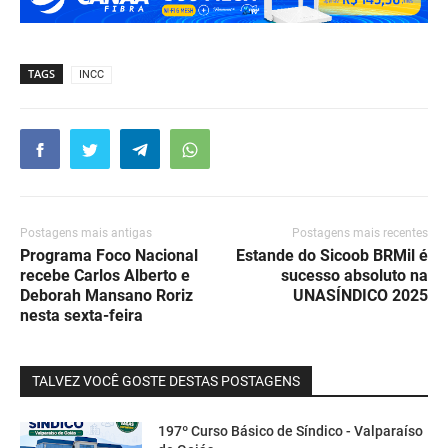
TAGS
INCC
Postagens mais antigas
Postagens mais recentes
Programa Foco Nacional
Estande do Sicoob BRMil é
recebe Carlos Alberto e
sucesso absoluto na
Deborah Mansano Roriz
UNASÍNDICO 2025
nesta sexta-feira
TALVEZ VOCÊ GOSTE DESTAS POSTAGENS
197º Curso Básico de Síndico - Valparaíso