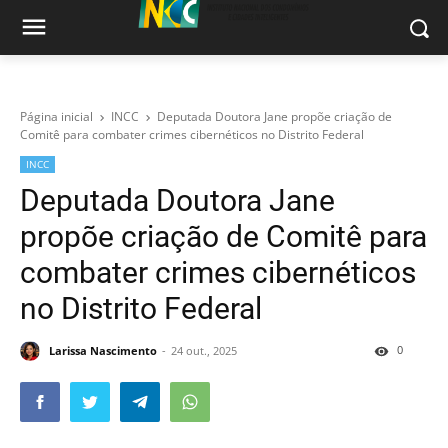
Página inicial
INCC
Deputada Doutora Jane propõe criação de
Comitê para combater crimes cibernéticos no Distrito Federal
INCC
Deputada Doutora Jane
propõe criação de Comitê para
combater crimes cibernéticos
no Distrito Federal
0
Larissa Nascimento
24 out., 2025