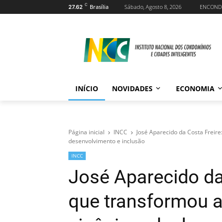
C
Brasília
Sábado, Agosto 8, 2026
ENCOND
27.62
INÍCIO
NOVIDADES
ECONOMIA
Página inicial
INCC
José Aparecido da Costa Freir
desenvolvimento e inclusão
INCC
José Aparecido da 
que transformou 