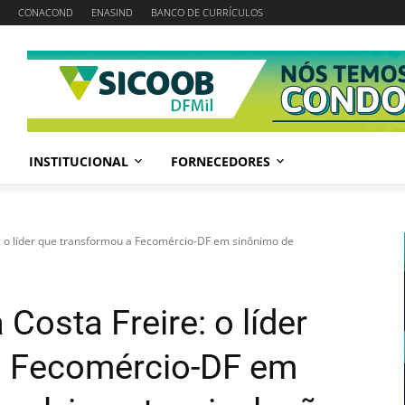
CONACOND
ENASIND
BANCO DE CURRÍCULOS
INSTITUCIONAL
FORNECEDORES
e: o líder que transformou a Fecomércio-DF em sinônimo de
Costa Freire: o líder
a Fecomércio-DF em