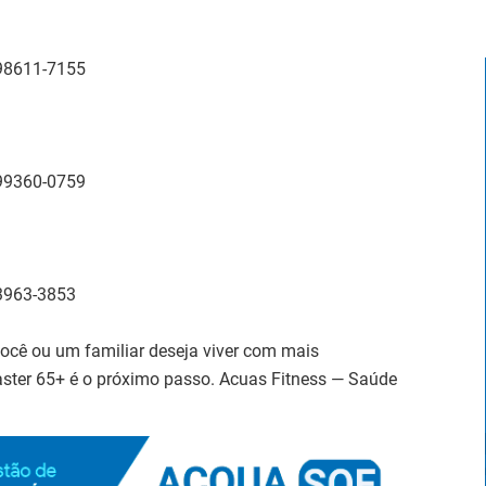
 98611-7155
 99360-0759
 3963-3853
você ou um familiar deseja viver com mais
aster 65+ é o próximo passo. Acuas Fitness — Saúde