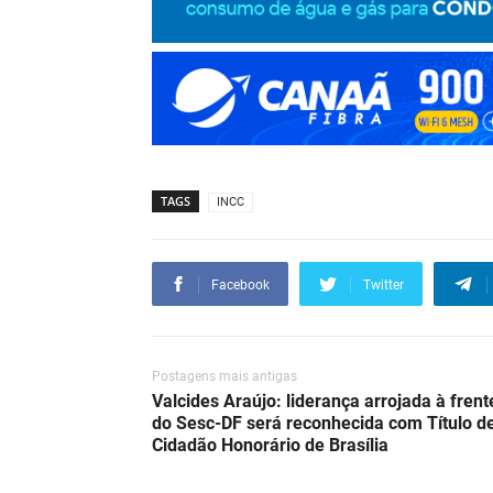
TAGS
INCC
Facebook
Twitter
Postagens mais antigas
Valcides Araújo: liderança arrojada à frent
do Sesc-DF será reconhecida com Título d
Cidadão Honorário de Brasília