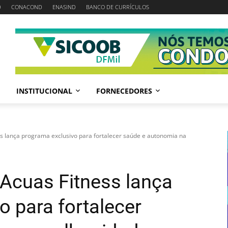
D
CONACOND
ENASIND
BANCO DE CURRÍCULOS
INSTITUCIONAL
FORNECEDORES
ss lança programa exclusivo para fortalecer saúde e autonomia na
 Acuas Fitness lança
o para fortalecer