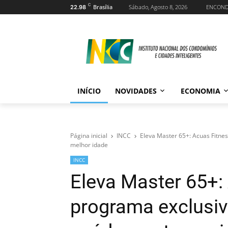
C
Brasília
Sábado, Agosto 8, 2026
ENCON
22.98
INÍCIO
NOVIDADES
ECONOMIA
Página inicial
INCC
Eleva Master 65+: Acuas Fitne
melhor idade
INCC
Eleva Master 65+:
programa exclusiv