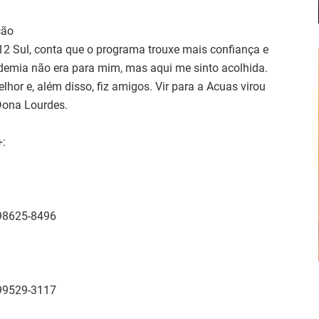
ção
12 Sul, conta que o programa trouxe mais confiança e
ademia não era para mim, mas aqui me sinto acolhida.
or e, além disso, fiz amigos. Vir para a Acuas virou
Dona Lourdes.
+:
 98625-8496
 99529-3117