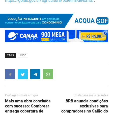
https://goias.gov.br/agricultura/boletins-de-safra/
.
TAGS
INCC
Postagens mais antigas
Postagens mais recentes
Mais uma obra concluída
BRB anuncia condições
com sucesso: Sombrear
exclusivas para
entrega cobertura de
compradores no Salão do