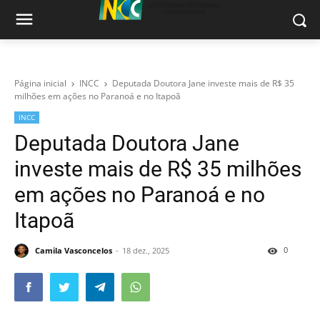
Página inicial
INCC
Deputada Doutora Jane investe mais de R$ 35
milhões em ações no Paranoá e no Itapoã
INCC
Deputada Doutora Jane
investe mais de R$ 35 milhões
em ações no Paranoá e no
Itapoã
0
Camila Vasconcelos
18 dez., 2025