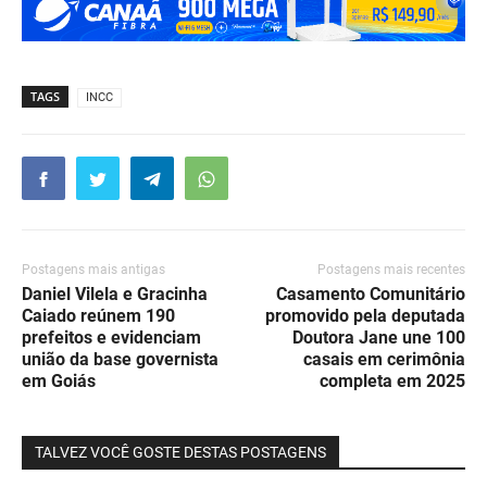
TAGS
INCC
Postagens mais antigas
Postagens mais recentes
Daniel Vilela e Gracinha
Casamento Comunitário
Caiado reúnem 190
promovido pela deputada
prefeitos e evidenciam
Doutora Jane une 100
união da base governista
casais em cerimônia
em Goiás
completa em 2025
TALVEZ VOCÊ GOSTE DESTAS POSTAGENS