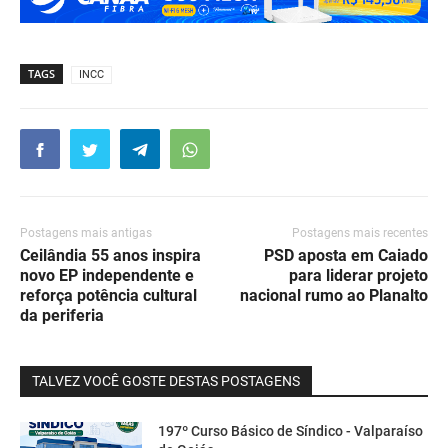
TAGS
INCC
Postagens mais antigas
Postagens mais recentes
Ceilândia 55 anos inspira
PSD aposta em Caiado
novo EP independente e
para liderar projeto
reforça potência cultural
nacional rumo ao Planalto
da periferia
TALVEZ VOCÊ GOSTE DESTAS POSTAGENS
197º Curso Básico de Síndico - Valparaíso