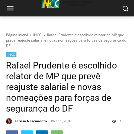
Página inicial
INCC
Rafael Prudente é escolhido relator de MP que
prevê reajuste salarial e novas nomeações para forças de segurança do
DF
INCC
Rafael Prudente é escolhido
relator de MP que prevê
reajuste salarial e novas
nomeações para forças de
segurança do DF
0
Larissa Nascimento
06 abr., 2026