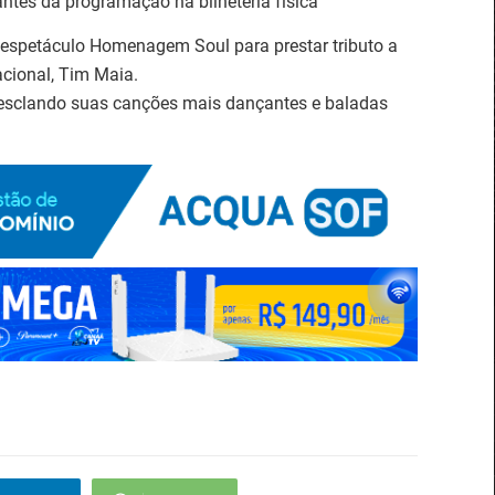
antes da programação na bilheteria física
espetáculo Homenagem Soul para prestar tributo a
cional, Tim Maia.
, mesclando suas canções mais dançantes e baladas