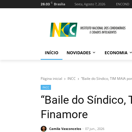
C
Brasília
Sexta, Agosto 7, 2026
ENCOND
26.03
INÍCIO
NOVIDADES
ECONOMIA
Página inicial
INCC
“Baile do Síndico, TIM MAIA po
INCC
“Baile do Síndico,
Finamore
Camila Vasconcelos
07 jun., 2026