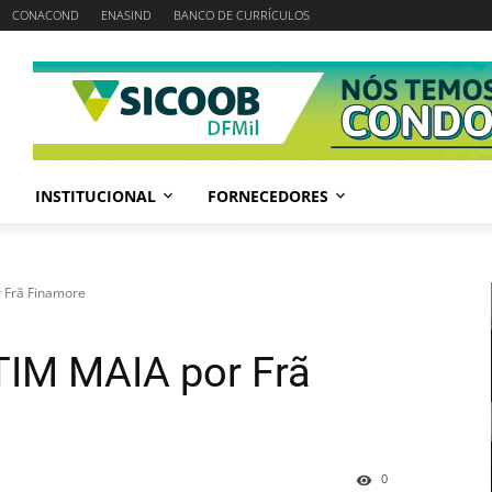
CONACOND
ENASIND
BANCO DE CURRÍCULOS
INSTITUCIONAL
FORNECEDORES
r Frã Finamore
 TIM MAIA por Frã
0