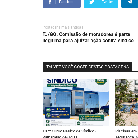
Facebook
Twitter
Postagens mais antigas
TJ/GO: Comissão de moradores é parte
ilegítima para ajuizar ação contra síndico
TALVEZ VOCÊ GOSTE DESTAS POSTAGENS
197º Curso Básico de Síndico -
Piscinas em
Valparaíso de Goiás
segurança, r