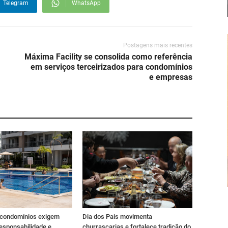
Telegram
WhatsApp
Postagens mais recentes
Máxima Facility se consolida como referência
em serviços terceirizados para condomínios
e empresas
 condomínios exigem
Dia dos Pais movimenta
esponsabilidade e
churrascarias e fortalece tradição do