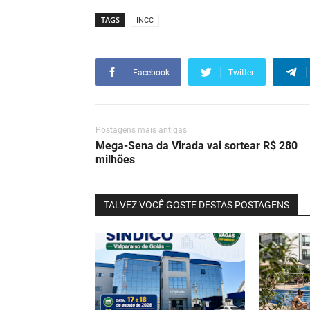
TAGS
INCC
Facebook
Twitter
Postagens mais antigas
Mega-Sena da Virada vai sortear R$ 280
milhões
TALVEZ VOCÊ GOSTE DESTAS POSTAGENS