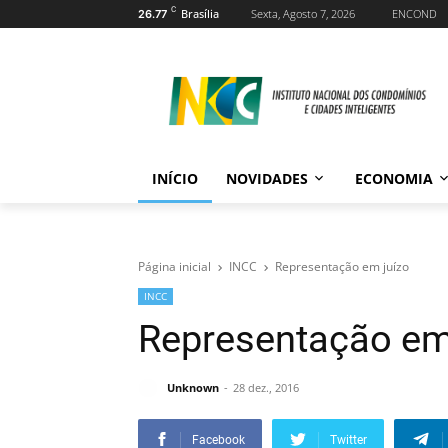
C
Brasília
Sexta, Agosto 7, 2026
ENCOND
26.77
INÍCIO
NOVIDADES
ECONOMIA
Página inicial
INCC
Representação em juízo
INCC
Representação em
Unknown
28 dez., 2016
Facebook
Twitter