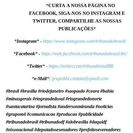
*
CURTA A NOSSA PÁGINA NO
FACEBOOK, SIGA-NOS NO INSTAGRAM E
TWITTER, COMPARTILHE AS NOSSAS
PUBLICAÇÕES
*
*
Instagram
* -
https://www.instagram.com/tribunadobrasil/
*
Facebook
* -
https://web.facebook.com/tribunadobrasil.tbr/
*
Twitter
* -
https://twitter.com/tribunabrasilBR
*
e-Mail
*:
grupoM4.contato@gmail.com
#brasil #brasilia #riodejaneiro #saopaulo #ceara #bahia
#minasgerais #riograndedosul #riograndedonorte
#santacatarina #jornalista #andersonmiranda #noticias
#grupom4 #comunicacao #producao #publicidade
#tribunadobrasil #tribunadodf #alobrasilia #daquidf
#eixonacional #deputadosesenadores #prefeitosevereadores