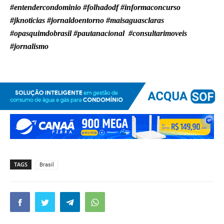
#entendercondominio #folhadodf #informaconcurso
#jknoticias #jornaldoentorno #maisaguasclaras
#opasquimdobrasil #pautanacional #consultarimoveis
#jornalismo
TAGS
Brasil