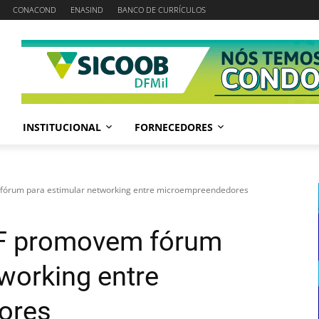
CONACOND
ENASIND
BANCO DE CURRÍCULOS
INSTITUCIONAL
FORNECEDORES
fórum para estimular networking entre microempreendedores
DF promovem fórum
working entre
ores