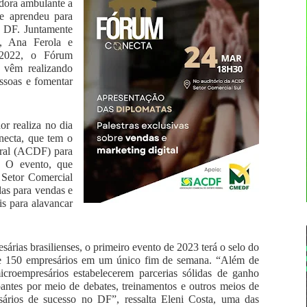
ora ambulante a 
e aprendeu para 
o DF. Juntamente 
 Ana Ferola e 
2022, o Fórum 
 vêm realizando 
ssoas e fomentar 
 realiza no dia 
ecta, que tem o 
ral (ACDF) para 
. O evento, que 
Setor Comercial 
as para vendas e 
s para alavancar 
árias brasilienses, o primeiro evento de 2023 terá o selo do 
e 150 empresários em um único fim de semana. “Além de 
icroempresários estabelecerem parcerias sólidas de ganho 
antes por meio de debates, treinamentos e outros meios de 
ários de sucesso no DF”, ressalta Eleni Costa, uma das 