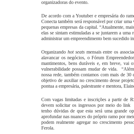
organizadoras do evento.
De acordo com a Youtuber e empresária do ramo
Conecta também será responsável por criar uma v
pequenas empresas da capital. “Atualmente, mai
elas se sintam estimuladas a se juntarem a uma 
administrar um empreendimento bem sucedido ind
Organizando 
hot seats
 mensais entre os associa
alavancar os negócios, o Fórum Empreendedor 
mantimentos, bens duráveis e, em breve, vai o
vulnerabilidade possam mudar de vida.  “Além
nossa rede, também contamos com mais de 30 di
objetivo de auxiliar no crescimento desse projet
pontua a empresária, palestrante e mentora, Elain
Com vagas limitadas e inscrições a partir de R
devem solicitar os ingressos por meio do link 
tenho dúvidas de que esta será uma grande op
aprofundar nas nuances do próprio ramo por meio
podem realmente agregar no crescimento pessoal
Ferola.