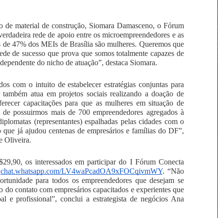
 de material de construção, Siomara Damasceno, o Fórum 
erdadeira rede de apoio entre os microempreendedores e as 
s de 47% dos MEIs de Brasília são mulheres. Queremos que 
rede de sucesso que prova que somos totalmente capazes de 
ependente do nicho de atuação”, destaca Siomara.
dos com o intuito de estabelecer estratégias conjuntas para 
também atua em projetos sociais realizando a doação de 
ferecer capacitações para que as mulheres em situação de 
 de possuirmos mais de 700 empreendedores agregados à 
plomatas (representantes) espalhadas pelas cidades com o 
o que já ajudou centenas de empresários e famílias do DF”, 
e Oliveira.
$29,90, os interessados em participar do I Fórum Conecta 
 
chat.whatsapp.com/LV4waPcadOA9xFOCqivmWY
. “Não 
ortunidade para todos os empreendedores que desejam se 
 do contato com empresários capacitados e experientes que 
 e profissional”, conclui a estrategista de negócios Ana 