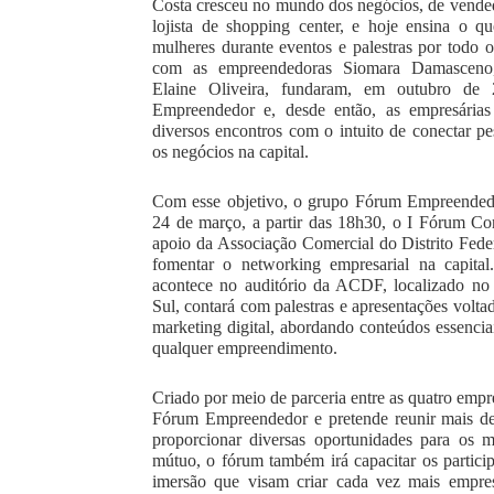
Costa cresceu no mundo dos negócios, de vended
lojista de shopping center, e hoje ensina o qu
mulheres durante eventos e palestras por todo 
com as empreendedoras Siomara Damasceno,
Elaine Oliveira,
fundaram, em outubro de 
Empreendedor e, desde então, as empresárias
diversos encontros com o intuito de conectar pe
os negócios na capital. 
Com esse objetivo, o grupo Fórum Empreendedor
24 de março, a partir das 18h30, o I Fórum Con
apoio da Associação Comercial do Distrito Fede
fomentar o networking empresarial na capital
acontece no auditório da ACDF, localizado no 
Sul, contará com palestras e apresentações voltad
marketing digital, abordando conteúdos essenciai
qualquer empreendimento.
Criado por meio de parceria entre as quatro empres
Fórum Empreendedor e pretende reunir mais d
proporcionar diversas oportunidades para os m
mútuo, o fórum também irá capacitar os particip
imersão que visam criar cada vez mais empres