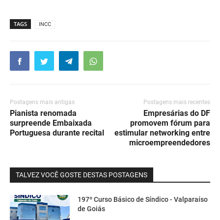
TAGS
INCC
Postagens mais antigas
Postagens mais recentes
Pianista renomada
Empresárias do DF
surpreende Embaixada
promovem fórum para
Portuguesa durante recital
estimular networking entre
microempreendedores
TALVEZ VOCÊ GOSTE DESTAS POSTAGENS
197º Curso Básico de Síndico - Valparaíso
de Goiás