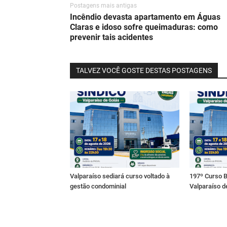
Postagens mais antigas
Incêndio devasta apartamento em Águas
Claras e idoso sofre queimaduras: como
prevenir tais acidentes
TALVEZ VOCÊ GOSTE DESTAS POSTAGENS
Valparaíso sediará curso voltado à
197º Curso B
gestão condominial
Valparaíso d