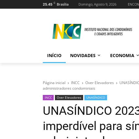
C
Brasília
Domingo, Agosto 9, 2026
ENCO
25.45
INÍCIO
NOVIDADES
ECONOMIA
Página inicial
INCC
Over Elevadores
UNASÍNDI
administradores condominiais
INCC
Over Elevadores
UNASÍNDICO
UNASÍNDICO 2023
imperdível para sí