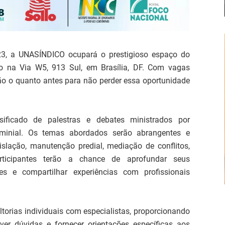
23, a UNASÍNDICO ocupará o prestigioso espaço do
do na Via W5, 913 Sul, em Brasília, DF. Com vagas
ição o quanto antes para não perder essa oportunidade
ificado de palestras e debates ministrados por
ominial. Os temas abordados serão abrangentes e
egislação, manutenção predial, mediação de conflitos,
rticipantes terão a chance de aprofundar seus
es e compartilhar experiências com profissionais
torias individuais com especialistas, proporcionando
er dúvidas e fornecer orientações específicas aos