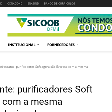
ND
CONACOND
ENASIND
BANCO DE CURRÍCULOS
INSTITUCIONAL
FORNECEDORES
efrescante: purificadores Soft agora são Everest, com a mesma
te: purificadores Soft
t, com a mesma