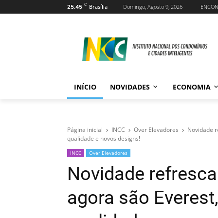
C
Brasília
Domingo, Agosto 9, 2026
ENCO
25.45
INÍCIO
NOVIDADES
ECONOMIA
Página inicial
INCC
Over Elevadores
Novidade r
qualidade e novos designs!
INCC
Over Elevadores
Novidade refrescan
agora são Everes