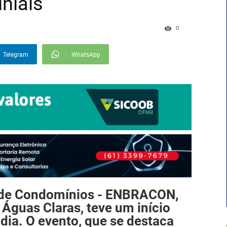
niais
0
Telegram
WhatsApp
e de Condomínios - ENBRACON,
 Águas Claras, teve um início
 dia. O evento, que se destaca