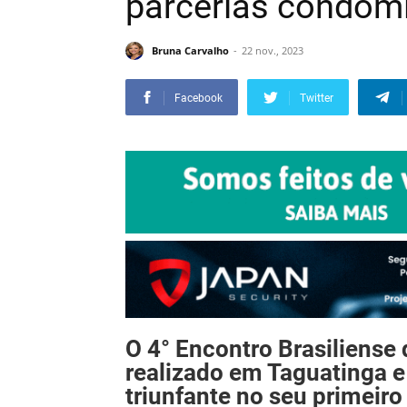
parcerias condomi
Bruna Carvalho
22 nov., 2023
Facebook
Twitter
O 4° Encontro Brasiliens
realizado em Taguatinga e
triunfante no seu primeiro