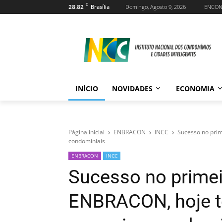
C
Brasília
Domingo, Agosto 9, 2026
ENCO
28.82
INÍCIO
NOVIDADES
ECONOMIA
Página inicial
ENBRACON
INCC
Sucesso no prim
condominiais
ENBRACON
INCC
Sucesso no primei
ENBRACON, hoje t