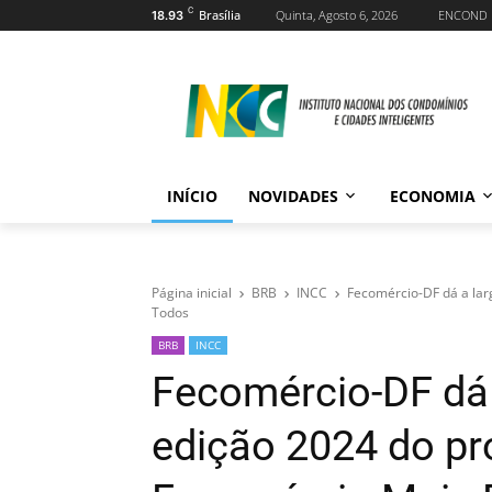
C
Brasília
Quinta, Agosto 6, 2026
ENCOND
18.93
INÍCIO
NOVIDADES
ECONOMIA
Página inicial
BRB
INCC
Fecomércio-DF dá a lar
Todos
BRB
INCC
Fecomércio-DF dá 
edição 2024 do pro