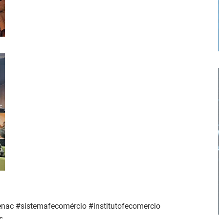
nac #sistemafecomércio #institutofecomercio
s