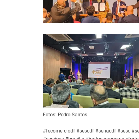
Fotos: Pedro Santos.
#fecomerciodf #sescdf #senacdf #sesc #se
#serviços #brasilia #juntossomosmaisforte