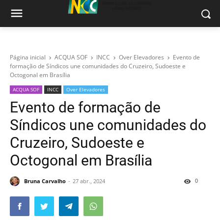
Página inicial
ACQUA SOF
INCC
Over Elevadores
Evento de
formação de Síndicos une comunidades do Cruzeiro, Sudoeste e
Octogonal em Brasília
ACQUA SOF
INCC
Over Elevadores
Evento de formação de
Síndicos une comunidades do
Cruzeiro, Sudoeste e
Octogonal em Brasília
0
Bruna Carvalho
27 abr., 2024