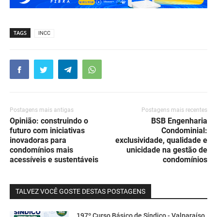
TAGS
INCC
Postagens mais antigas
Postagens mais recentes
Opinião: construindo o
BSB Engenharia
futuro com iniciativas
Condominial:
inovadoras para
exclusividade, qualidade e
condomínios mais
unicidade na gestão de
acessíveis e sustentáveis
condomínios
TALVEZ VOCÊ GOSTE DESTAS POSTAGENS
197º Curso Básico de Síndico - Valparaíso